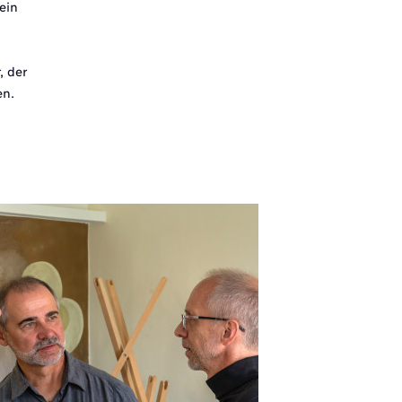
ein
, der
en.