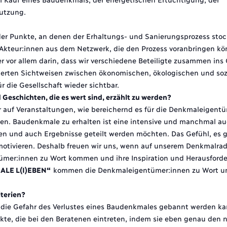
utzung.
der Punkte, an denen der Erhaltungs- und Sanierungsprozess stock
 Akteur:innen aus dem Netzwerk, die den Prozess voranbringen k
 vor allem darin, dass wir verschiedene Beteiligte zusammen ins
zierten Sichtweisen zwischen ökonomischen, ökologischen und soz
 die Gesellschaft wieder sichtbar.
 Geschichten, die es wert sind, erzählt zu werden?
r auf Veranstaltungen, wie bereichernd es für die Denkmaleigent
hen. Baudenkmale zu erhalten ist eine intensive und manchmal au
en und auch Ergebnisse geteilt werden möchten. Das Gefühl, es g
otivieren. Deshalb freuen wir uns, wenn auf unserem Denkmalrada
ümer:innen zu Wort kommen und ihre Inspiration und Herausford
ALE L(I)EBEN
“
kommen die Denkmaleigentümer:innen zu Wort un
iterien?
ss die Gefahr des Verlustes eines Baudenkmales gebannt werden ka
fekte, die bei den Beratenen eintreten, indem sie eben genau den 