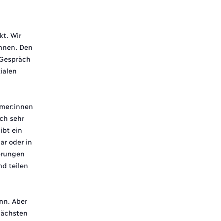
t. Wir
önnen. Den
 Gespräch
ialen
ümer:innen
ch sehr
ibt ein
r oder in
erungen
d teilen
nn. Aber
nächsten