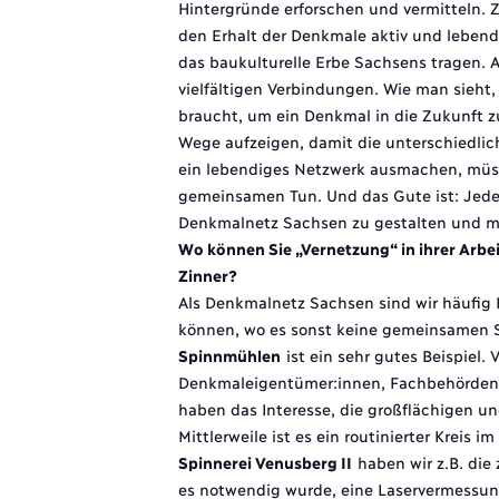
Hintergründe erforschen und vermitteln. Z
den Erhalt der Denkmale aktiv und lebendi
das baukulturelle Erbe Sachsens tragen. 
vielfältigen Verbindungen. Wie man sieht,
braucht, um ein Denkmal in die Zukunft z
Wege aufzeigen, damit die unterschiedl
ein lebendiges Netzwerk ausmachen, müss
gemeinsamen Tun. Und das Gute ist: Jeder
Denkmalnetz Sachsen zu gestalten und m
Wo können Sie „Vernetzung“ in ihrer Arbe
Zinner?
Als Denkmalnetz Sachsen sind wir häufig 
können, wo es sonst keine gemeinsamen S
Spinnmühlen
ist ein sehr gutes Beispiel.
Denkmaleigentümer:innen, Fachbehörden
haben das Interesse, die großflächigen u
Mittlerweile ist es ein routinierter Kreis 
Spinnerei Venusberg II
haben wir z.B. die
es notwendig wurde, eine Laservermessun