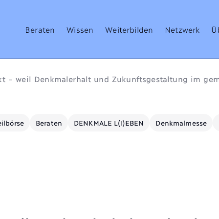
Beraten
Wissen
Weiterbilden
Netzwerk
Ü
kt – weil Denkmalerhalt und Zukunftsgestaltung im ge
ilbörse
Beraten
DENKMALE L(I)EBEN
Denkmalmesse