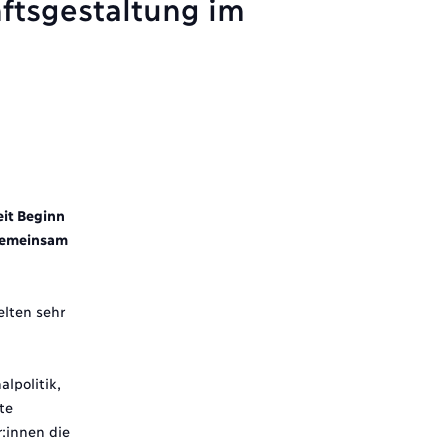
ftsgestaltung im
it Beginn
 gemeinsam
elten sehr
lpolitik,
te
:innen die