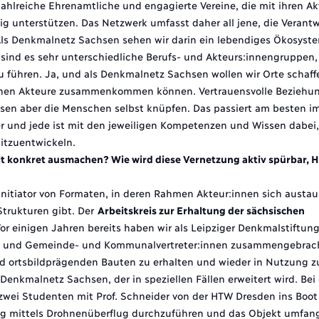
ahlreiche Ehrenamtliche und engagierte Vereine, die mit ihren Ak
g unterstützen. Das Netzwerk umfasst daher all jene, die Verantw
Als Denkmalnetz Sachsen sehen wir darin ein lebendiges Ökosyst
 sind es sehr unterschiedliche Berufs- und Akteurs:innengruppen, 
u führen. Ja, und als Denkmalnetz Sachsen wollen wir Orte schaf
ichen Akteure zusammenkommen können. Vertrauensvolle Beziehun
en aber die Menschen selbst knüpfen. Das passiert am besten i
 und jede ist mit den jeweiligen Kompetenzen und Wissen dabei,
itzuentwickeln.
it konkret ausmachen? Wie wird diese Vernetzung aktiv spürbar, H
Initiator von Formaten, in deren Rahmen Akteur:innen sich austa
trukturen gibt. Der
Arbeitskreis zur Erhaltung der sächsischen
 Vor einigen Jahren bereits haben wir als Leipziger Denkmalstiftung
 und Gemeinde- und Kommunalvertreter:innen zusammengebracht.
nd ortsbildprägenden Bauten zu erhalten und wieder in Nutzung z
im Denkmalnetz Sachsen, der in speziellen Fällen erweitert wird. Bei
 zwei Studenten mit Prof. Schneider von der
HTW Dresden
ins Boot 
g mittels Drohnenüberflug durchzuführen und das Objekt umfang