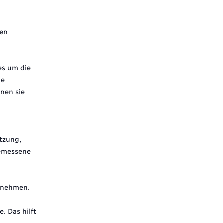
ren
es um die
ie
nen sie
tzung,
gemessene
annehmen.
. Das hilft