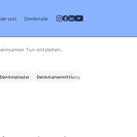
ber uns
Denkmale
meinsamen Tun entstehen.
Denkmalradar
Denkmalvermittlung
Denkmalwissen
Ene