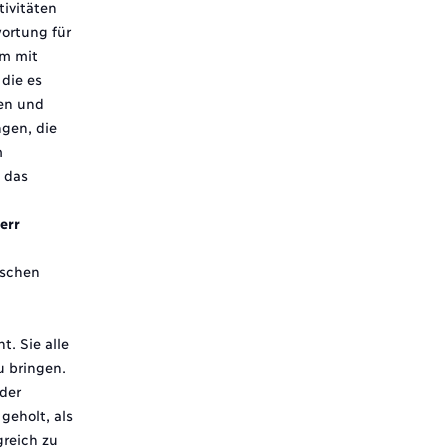
tivitäten
ortung für
em mit
die es
fen und
gen, die
m
 das
err
uschen
 Sie alle
u bringen.
 der
geholt, als
reich zu