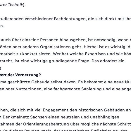
ter Technik
).
Studierenden verschiedener Fachrichtungen, die sich direkt mit ih
n.
 auch über einzelne Personen hinausgehen, ist notwendig, wenn 
en oder anderen Organisationen geht. Hierbei ist es wichtig, d
arbeit zu konkretisieren. Wer hat welche Expertisen und wie kön
steht, ist eine wichtige grundlegende Frage. Das erfordert ein
g.
wert der Vernetzung?
 denkmalgeschützte Gebäude selbst davon. Es bekommt eine neue Nu
nen oder Nutzer:innen, eine fachgerechte Sanierung und eine an
chen, die sich mit viel Engagement den historischen Gebäuden 
m Denkmalnetz Sachsen einen neutralen und unabhängigen
 Rahmen der Orientierungsberatung über mögliche nächste Schritte
m Kauf eines Baudenkmals, der energetischen Ertüchtigung, der