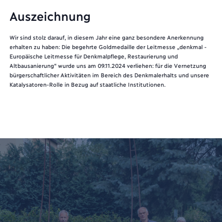
L
Auszeichnung
al
Uns
die
Wir sind stolz darauf, in diesem Jahr eine ganz besondere Anerkennung
sta
erhalten zu haben: Die begehrte Goldmedaille der Leitmesse „denkmal -
daf
rhin
Europäische Leitmesse für Denkmalpflege, Restaurierung und
Koo
Altbausanierung“ wurde uns am 09.11.2024 verliehen: für die Vernetzung
und
bürgerschaftlicher Aktivitäten im Bereich des Denkmalerhalts und unsere
sta
es
Katalysatoren-Rolle in Bezug auf staatliche Institutionen.
lei