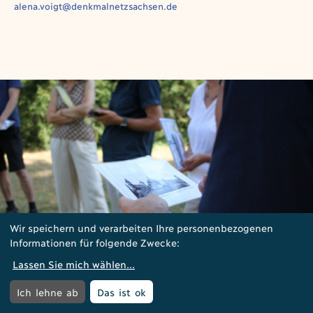
alena.voigt@denkmalnetzsachsen.de
Wir speichern und verarbeiten Ihre personenbezogenen
Informationen für folgende Zwecke:
Lassen Sie mich wählen
...
Menü öffnen
Menü
Ich lehne ab
Das ist ok