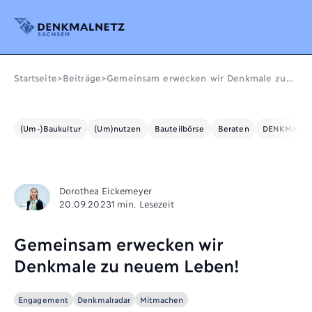
Denkmalnetz Sachsen
Startseite
>
Beiträge
>
Gemeinsam erwecken wir Denkmale zu
neuem Leben!
(Um-)Baukultur
(Um)nutzen
Bauteilbörse
Beraten
DENKMALE L
Dorothea Eickemeyer
20.09.2023
1 min. Lesezeit
Gemeinsam erwecken wir
Denkmale zu neuem Leben!
Engagement
Denkmalradar
Mitmachen