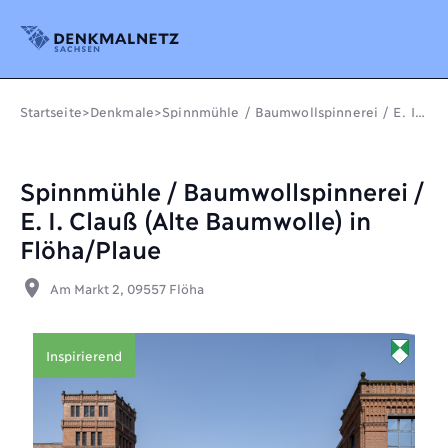
Denkmalnetz Sachsen
Startseite
>
Denkmale
>
Spinnmühle / Baumwollspinnerei / E. I.
Clauß (Alte Baumwolle) in Flöha/Plaue
Spinnmühle / Baumwollspinnerei /
E. I. Clauß (Alte Baumwolle) in
Flöha/Plaue
place
Am Markt 2, 09557 Flöha
Inspirierend